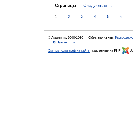
Страницы
Следующая
→
1
2
3
4
5
6
© Академик, 2000-2026
Обратная связь:
Техподдерж
👣 Путешествия
Экспорт словарей на сайты
, сделанные на PHP,
Jo