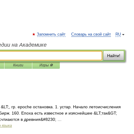
Запомнить сайт
Словарь на свой сайт
RU
едии на Академике
Найти!
Книги
Игры ⚽
a &LT;, гр. epoche остановка. 1. устар. Начало летоисчисления
 Бирж. 160. Епоха есть известное и изяснейшее &LT;так&GT;
 счтиаются в древния&#8230; …
о языка