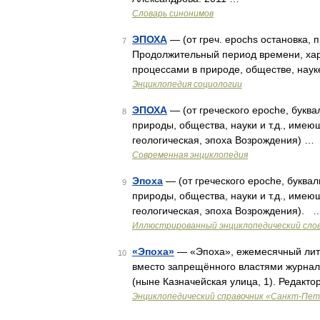
Словарь синонимов
ЭПОХА
— (от греч. epochs остановка, 
7
Продолжительный период времени, ха
процессами в природе, обществе, нау
Энциклопедия социологии
ЭПОХА
— (от греческого epoche, букв
8
природы, общества, науки и т.д., име
геологическая, эпоха Возрождения) …
Современная энциклопедия
Эпоха
— (от греческого epoche, буква
9
природы, общества, науки и т.д., име
геологическая, эпоха Возрождения). 
Иллюстрированный энциклопедический сло
«Эпоха»
— «Эпоха», ежемесячный лите
10
вместо запрещённого властями журнал
(ныне Казначейская улица, 1). Редакто
Энциклопедический справочник «Санкт-Пет