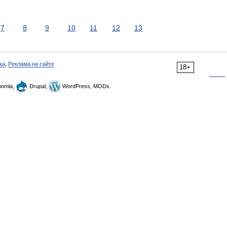
7
8
9
10
11
12
13
ка
,
Реклама на сайте
18+
omla,
Drupal,
WordPress, MODx.