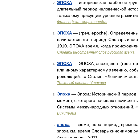
ЭПОХА
— историческая наиболее круп
2
длительный период человеческой исто
только ему присущим уровнем развити
Философская энциклопедия
ЭПОХА
— (греч. epoche). Определенный
3
начинается этот период. Словарь иност
1910. ЭПОХА время, когда происходил
Словарь иностранных слов русского языка
ЭПОХА
— ЭПОХА, эпохи, жен. (греч. e
4
или иному характерному явлению, событ
революций…» Сталин. «Ленинизм есть
Толковый словарь Ушакова
Эпоха
— Эпоха: Исторический период 
5
момент, с которого начинают исчислять
Системы международных отношений. «
Википедия
эпоха
— время, пора, период, времена,
6
эпоха см. время Словарь синонимов русс
Александрова. 2011 …