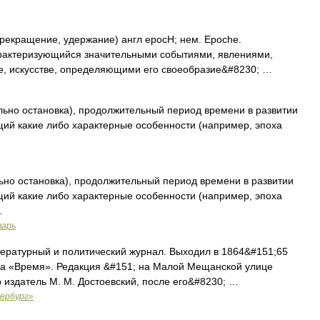
прекращение, удержание) англ еросН; нем. Epoche.
рактеризующийся значительными событиями, явлениями,
ке, искусстве, определяющими его своеобразие&#8230; …
ально остановка), продолжительный период времени в развитии
ющий какие либо характерные особенности (например, эпоха
льно остановка), продолжительный период времени в развитии
ющий какие либо характерные особенности (например, эпоха
…
варь
ратурный и политический журнал. Выходил в 1864&#151;65
а «Время». Редакция &#151; на Малой Мещанской улице
р издатель М. М. Достоевский, после его&#8230; …
ербург»