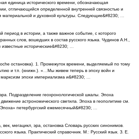
ная единица исторического времени, обозначающая
рии, отличающийся определенной внутренней связностью и
я материальной и духовной культуры. Следующие&#8230; …
 период в истории, а также важное событие, с которого
ранных слов, вошедших в состав русского языка. Чудинов А.Н.,
и известные исторические&#8230; …
poche остановка). 1. Промежуток времени, выделяемый по тому
ию и т.п. (книжн.). «…Мы живем теперь в эпоху войн и
 марксизм эпохи империализма и&#8230; …
эра. Подразделение геохронологической шкалы. Эпоха
 движение астрономического светила. Эпоха в геополитике см.
Эпоха» петербургский ежемесячный&#8230; …
 век, мегацикл, эра, остановка Словарь русских синонимов.
кого языка. Практический справочник. М.: Русский язык. З. Е.