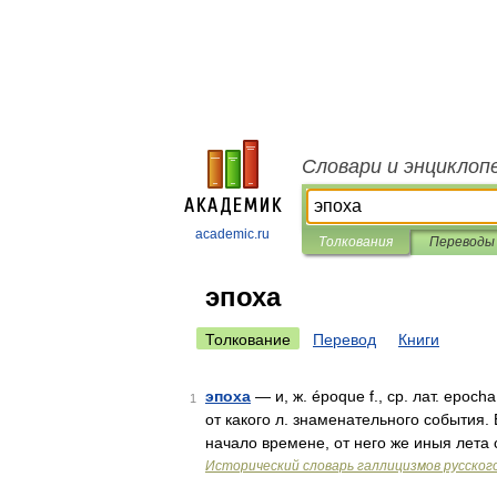
Словари и энциклоп
academic.ru
Толкования
Переводы
эпоха
Толкование
Перевод
Книги
эпоха
— и, ж. époque f., ср. лат. epoch
1
от какого л. знаменательного события.
начало времене, от него же иныя лета
Исторический словарь галлицизмов русског